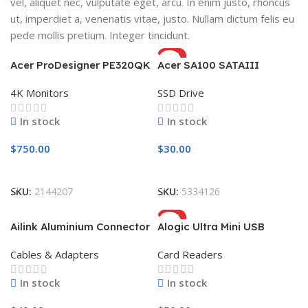
vel, aliquet nec, vulputate eget, arcu. In enim justo, rhoncus
ut, imperdiet a, venenatis vitae, justo. Nullam dictum felis eu
pede mollis pretium. Integer tincidunt.
HOT
Acer ProDesigner PE320QK
Acer SA100 SATAIII
4K Monitors
SSD Drive
In stock
In stock
$
750.00
$
30.00
Add To Cart
Add To Cart
SKU:
2144207
SKU:
5334126
HOT
Ailink Aluminium Connector
Alogic Ultra Mini USB
Cables & Adapters
Card Readers
In stock
In stock