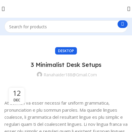
DESKTOP
3 Minimalist Desk Setups
Ranahaider188@gmail.com
12
DEC
At solmen va esser necessi far uniform grammatica,
pronunciation e plu sommun paroles. Ma quande lingues
coalesce, li grammatica del resultant lingue es plu simplic e
regulari quam ti del coalescent lingues. Li nov lingua franca va
esser plu simplic e regulari quam li existent Europan lingues.