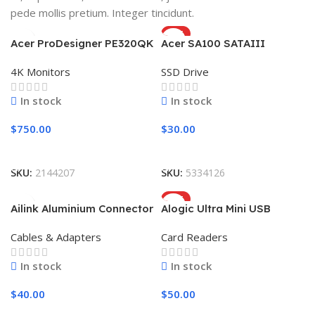
pede mollis pretium. Integer tincidunt.
HOT
Acer ProDesigner PE320QK
Acer SA100 SATAIII
4K Monitors
SSD Drive
In stock
In stock
$
750.00
$
30.00
Add To Cart
Add To Cart
SKU:
2144207
SKU:
5334126
HOT
Ailink Aluminium Connector
Alogic Ultra Mini USB
Cables & Adapters
Card Readers
In stock
In stock
$
40.00
$
50.00