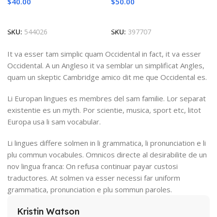
$
40.00
$
50.00
Add To Cart
Add To Cart
SKU:
544026
SKU:
397707
It va esser tam simplic quam Occidental in fact, it va esser
Occidental. A un Angleso it va semblar un simplificat Angles,
quam un skeptic Cambridge amico dit me que Occidental es.
Li Europan lingues es membres del sam familie. Lor separat
existentie es un myth. Por scientie, musica, sport etc, litot
Europa usa li sam vocabular.
Li lingues differe solmen in li grammatica, li pronunciation e li
plu commun vocabules. Omnicos directe al desirabilite de un
nov lingua franca: On refusa continuar payar custosi
traductores. At solmen va esser necessi far uniform
grammatica, pronunciation e plu sommun paroles.
Kristin Watson