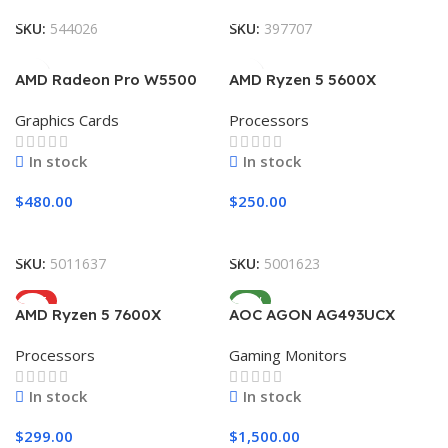
SKU:
544026
SKU:
397707
AMD Radeon Pro W5500
AMD Ryzen 5 5600X
Graphics Cards
Processors
In stock
In stock
$
480.00
$
250.00
Add To Cart
Add To Cart
SKU:
5011637
SKU:
5001623
HOT
NEW
AMD Ryzen 5 7600X
AOC AGON AG493UCX
Processors
Gaming Monitors
In stock
In stock
$
299.00
$
1,500.00