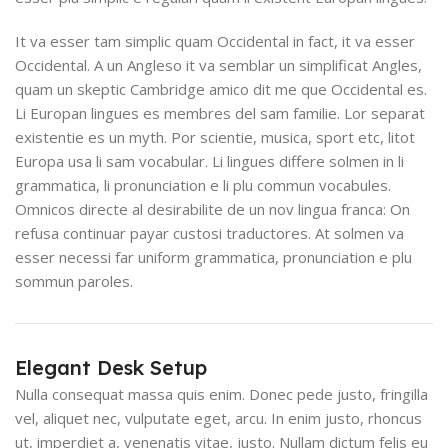
It va esser tam simplic quam Occidental in fact, it va esser
Occidental. A un Angleso it va semblar un simplificat Angles,
quam un skeptic Cambridge amico dit me que Occidental es.
Li Europan lingues es membres del sam familie. Lor separat
existentie es un myth. Por scientie, musica, sport etc, litot
Europa usa li sam vocabular. Li lingues differe solmen in li
grammatica, li pronunciation e li plu commun vocabules.
Omnicos directe al desirabilite de un nov lingua franca: On
refusa continuar payar custosi traductores. At solmen va
esser necessi far uniform grammatica, pronunciation e plu
sommun paroles.
Elegant Desk Setup
Nulla consequat massa quis enim. Donec pede justo, fringilla
vel, aliquet nec, vulputate eget, arcu. In enim justo, rhoncus
ut, imperdiet a, venenatis vitae, justo. Nullam dictum felis eu