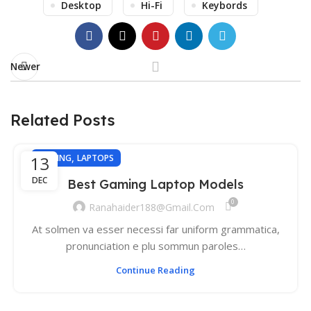
Desktop
Hi-Fi
Keybords
Newer
Related Posts
,
13
GAMING
LAPTOPS
DEC
Best Gaming Laptop Models
0
Ranahaider188@gmail.com
At solmen va esser necessi far uniform grammatica,
pronunciation e plu sommun paroles…
Continue Reading