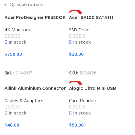
Quisque rutrum.
HOT
Acer ProDesigner PE320QK
Acer SA100 SATAIII
4K Monitors
SSD Drive
In stock
In stock
$
750.00
$
30.00
Add To Cart
Add To Cart
SKU:
2144207
SKU:
5334126
HOT
Ailink Aluminium Connector
Alogic Ultra Mini USB
Cables & Adapters
Card Readers
In stock
In stock
$
40.00
$
50.00
Add To Cart
Add To Cart