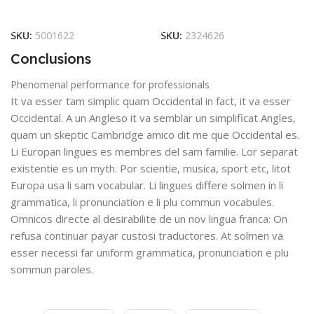
Add To Cart
Add To Cart
SKU:
5001622
SKU:
2324626
Conclusions
Phenomenal performance for professionals
It va esser tam simplic quam Occidental in fact, it va esser
Occidental. A un Angleso it va semblar un simplificat Angles,
quam un skeptic Cambridge amico dit me que Occidental es.
Li Europan lingues es membres del sam familie. Lor separat
existentie es un myth. Por scientie, musica, sport etc, litot
Europa usa li sam vocabular. Li lingues differe solmen in li
grammatica, li pronunciation e li plu commun vocabules.
Omnicos directe al desirabilite de un nov lingua franca: On
refusa continuar payar custosi traductores. At solmen va
esser necessi far uniform grammatica, pronunciation e plu
sommun paroles.